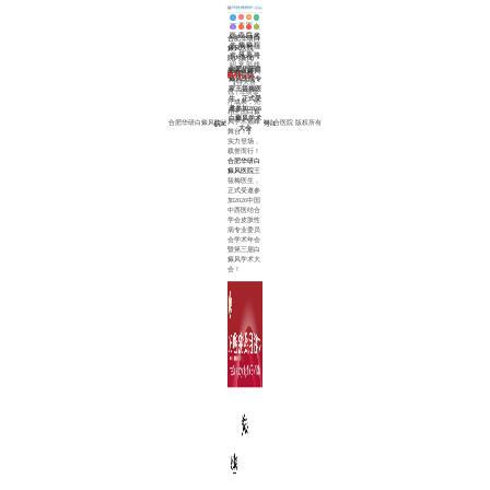
白癜风能治好吗
308激光能治好白癜风吗
身上出现小白点是怎么回事
门诊
治疗白癜风要花多少钱
白癜风的遗传几率有多大
(节假日无休息)
合肥蒙
8:00~18:00
关
医
网
在
城北路
白
医
白
来
于
院
站
线
合肥华研白
临泉路
癜
生
癜
院
华
动
首
挂
癜风医院
>
交口南
风
介
风
路
研
态
页
号
院内新闻
>
100米
部
绍
常
线
合肥华研白
(公交
咨询热线
来源：合肥华研白癜风医院
位
识
0551-65733120
癜风医院专
四公司
【特大喜
家王筱梅医
站牌
讯 | 华研诊
生，正式受
旁)
疗成果，亮
邀参加2026
相全国白癜
0551-
65733120
白癜风学术
风学术巅峰
合肥华研白癜风防治所附属中西医结合医院 版权所有
皖ICP备16006368号-1
大会
舞台！】
实力登场，
载誉而行！
合肥华研白
癜风医院
王
筱梅医生，
正式受邀参
加2026中国
中西医结合
学会皮肤性
病专业委员
会学术年会
暨第三届白
癜风学术大
会！